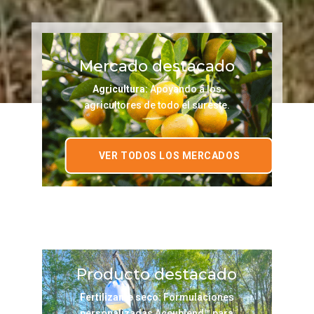
Mercado destacado
Agricultura:
Apoyando a los
agricultores de todo el sureste.
VER TODOS LOS MERCADOS
Producto destacado
Fertilizante seco:
Formulaciones
personalizadas Accublend™ para