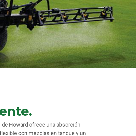
iente.
or® de Howard ofrece una absorción
 flexible con mezclas en tanque y un