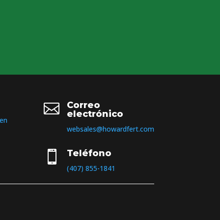
Correo

electrónico
 en
websales@howardfert.com
Teléfono

(407) 855-1841