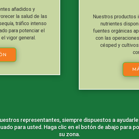
entes añadidos y
orecer la salud de las
Nuestros productos i
sequía, tráfico intenso
nutrientes dispon
ado para potenciar el
fuentes orgánicas a
 el vigor general.
con las operaciones 
césped y cultivo
co
IÓN
MÁ
estros representantes, siempre dispuestos a ayudarle
uado para usted. Haga clic en el botón de abajo para 
su zona.