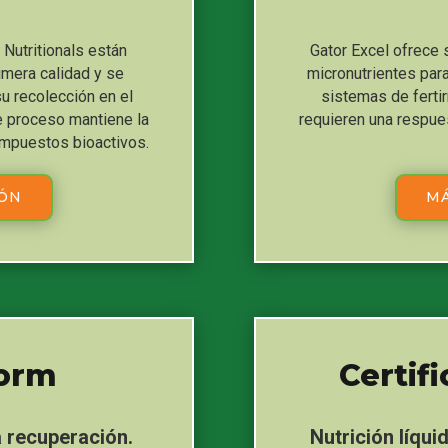
Nutritionals están
Gator Excel ofrece
imera calidad y se
micronutrientes para
 recolección en el
sistemas de fertir
te proceso mantiene la
requieren una respues
compuestos bioactivos.
IÓN
MÁ
form
Certif
a recuperación.
Nutrición líqui